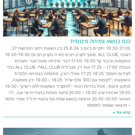
כנס בנושא צמיחה פיננסית
16:30-21:00 יתקיים ביום ג’ 25.6.24 בין השעות רחוב החרושת 27,
רעננה ,ALL CLUB ,סמוך לקניון רננים (חניה בקניון רננים) 16:50-16:30
התכנסות וכיבוד קל 17:00-16:50 דברי פתיחה מאת חברי וחברות
הנהלה 17:00 – 17:25 אתי רז, מנכ”לית ALL CLUB -*ALL CLUB ככלי
לקידום העסק” 18:25 17:25 אורלי רובין, מתמחה בצמיחה כלכלית
והשקעות -“לצמוח עם 300 אלף ש”ח” 18:25 – 19:00 ירון מוסקונה,
מתכנן פיננסי, פעיל בזירות רבות -“להסביר השקעות ללא רישיון” 19:30-
19:00 ארוחת ערב 19:30 – 20:00 סיעור מוחות בהנחיית שי אבו, יו”ר
האיגוד 20:45-20:00 הרצאה בנושא שפת גוף בהנחיית ד”ר אמיר הלמר
– הרצאה שאסור לפספס
קראו עוד »