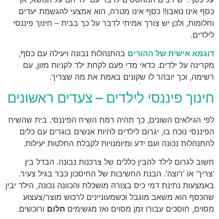
כסף אינו טאבו!! כסף אינו מטרה, הוא אמצעי להגשמת יעדים
וחלומות, ולכן יש צורך אמיתי לדבר על כך בבית – חינוך פיננסי
לילדים.
דוגמא אישית של ההורים
בהתנהלות נבונה ויעילה עם כסף,
מקרינה על ילדים. כדאי מדי פעם לקחת ילד לקניות מזון, עם
רשימה, וכך יובהר לו שקונים באמת את מה שצריך.
חינוך פיננסי לילדים – צעדים ראשונים
לפי הגילאים השונים, כך תהיה רמת השיח הפיננסי. בית שהשיח
הפיננסי נוכח בו, יגרום לילדים להיות אנשים בוגרים עם כלים
להתנהלות נכונה ועם ידע ומיומנויות לקבלת החלטות יעילות.
חשוב לגרום לילד להבין כללים של צרכנות נבונה. הבדל בין
‘צריך’ או ‘רוצה’. הבנת החשיבות של החיסכון כבר בגיל צעיר.
באמצעות נתינת דמי כיס בצורה מושכלת והכוונה נכונה, הילד יבין
שהכסף הוא משאב מוגבל וכשמעוניינים לרכוש מוצר/צעצוע
מסוים, חוסכים עבורו זמן מסוים ואז מגשימים
חלום
ורוכשים.