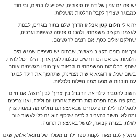
יש פה גם עניין של דחיית סיפוקים, שיסייע לו בחיים, ובייחוד
כמבוגר שצריך לקבל החלטות מושכלות.
זה אולי
חלום קטן
אבל זו הדרך שלנו בתור בוגרים, לבנות
לעצמנו תקציב משפחתי, ולהכניס פנימה שאיפות וערכים,
שחלקם עולים כסף, אם רוצים להגשימם.
וכך אנו בונים תקציב מאושר, שבתוכו יש סעיפים שמגשימים
חלומות, גם אם הם דורשים סבלנות לזמן ארוך. הילד יכול להיות
שותף בחלומות המשפחתיים ולראות איך הוריו מגשימים אותם
בשום שכל. זו דוגמא אישית מצויינת, שתהפוך את הילד לבוגר
עם תובנות שימנעו ממנו נפילות כלכליות.
חשוב להסביר לילד את ההבדל בין ‘צריך’ לבין ‘רוצה’. אנו חיים
בתקופה שבה הפרסומות רודפות אחרינו יום ולילה, ואנו צריכים
לסגל לנו ולילדינו פילטרים שבאמצעותם נחליט מה באמת צריך
ומה לא. חשוב להעביר לילדים שכסף הוא גם כלי לעשות טוב
לזולת, בצורה קבועה, למשל באמצעות תרומה.
ממליץ לכם מאוד לקנות ספר ילדים מעולה של נתנאל אלוש, שגם