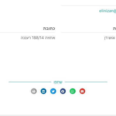
elinizan
ת
כתובת
וגוש דן
אחוזה 188/14 רעננה
שתפו