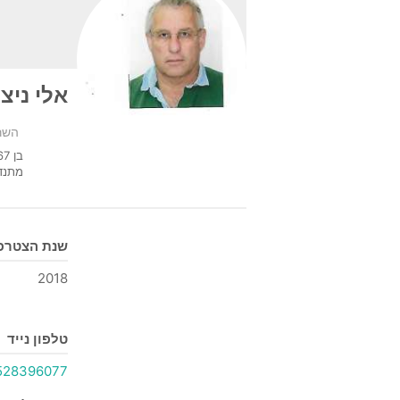
אלי ניצן
השרו
בן 67 נשוי+3 וגר ברעננה. פרשתי לגמלאות לאחר 37 שנות עבודה ברפאל כמנהל תפעול .
מתנדב 
שנת הצטרפו
2018
טלפון נייד
528396077